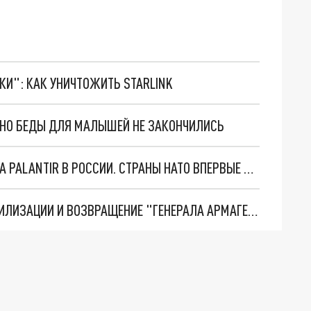
ТКИ": КАК УНИЧТОЖИТЬ STARLINK
. НО БЕДЫ ДЛЯ МАЛЫШЕЙ НЕ ЗАКОНЧИЛИСЬ
"ОЧЕНЬ ПЛОХИЕ НОВОСТИ": БОЛЬШАЯ ОШИБКА PALANTIR В РОССИИ. СТРАНЫ НАТО ВПЕРВЫЕ ЗА СВО ОСТАНОВИЛИ ПОСТАВКИ ОРУЖИЯ. ВСУ ТЕРЯЮТ ПРИГРАНИЧЬЕ?
ТРИ ГЛАВНЫХ ИНСАЙДА ОБ СВО. ОТМЕНА МОБИЛИЗАЦИИ И ВОЗВРАЩЕНИЕ "ГЕНЕРАЛА АРМАГЕДДОНА"? ОТЛИЧНЫЕ НОВОСТИ, КОТОРЫЕ ЖДАЛИ ВСЕ