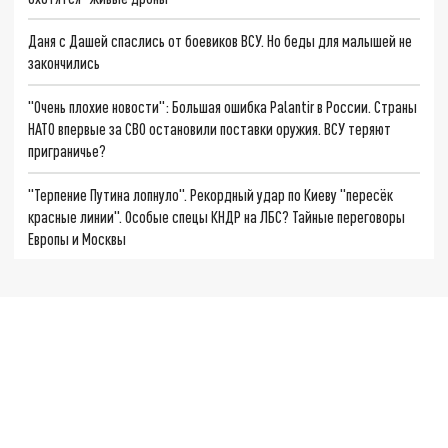
Даня с Дашей спаслись от боевиков ВСУ. Но беды для малышей не
закончились
"Очень плохие новости": Большая ошибка Palantir в России. Страны
НАТО впервые за СВО остановили поставки оружия. ВСУ теряют
приграничье?
"Терпение Путина лопнуло". Рекордный удар по Киеву "пересёк
красные линии". Особые спецы КНДР на ЛБС? Тайные переговоры
Европы и Москвы