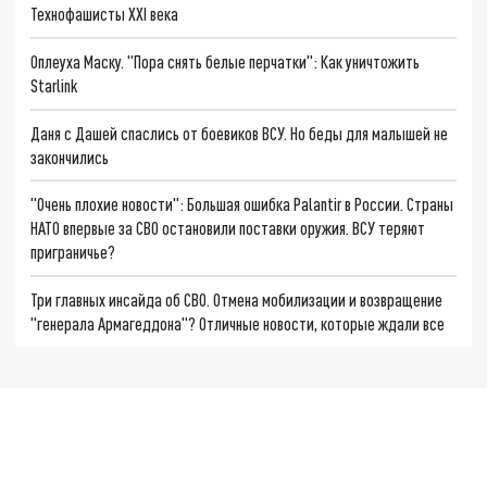
Технофашисты XXI века
Оплеуха Маску. "Пора снять белые перчатки": Как уничтожить
Starlink
Даня с Дашей спаслись от боевиков ВСУ. Но беды для малышей не
закончились
"Очень плохие новости": Большая ошибка Palantir в России. Страны
НАТО впервые за СВО остановили поставки оружия. ВСУ теряют
приграничье?
Три главных инсайда об СВО. Отмена мобилизации и возвращение
"генерала Армагеддона"? Отличные новости, которые ждали все