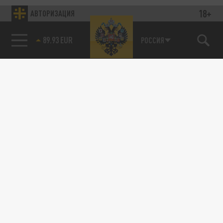
18+
АВТОРИЗАЦИЯ
89.93 EUR
РОССИЯ
115093, г. Москва, переулок Партийный,
д.1, к.57, стр.3, эт.1, пом.I, ком.45
Тел.:
+7 (495) 374-77-73