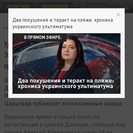
ПОЛИТИКА
ЭКСКЛЮЗИВ
ФОТО: SGT. JAMES HOBBS/GLOBALLOOKPRESS
14 ИЮЛЯ 17:25
Два покушения и теракт на пляже: хроника
украинского ультиматума
ПОДПИШИТЕСЬ:
В ПРЯМОМ ЭФИРЕ:
Удар ВСУ по автостанции в центре Донецка:
Эксклюзивные кадры с места
происшествия
ВСУ обстреляли автостанцию в центре
Донецка, есть погибшие и раненые.
Известно как минимум о двух погибших.
Царьград публикует эксклюзивные кадры.
Украинская армия открыла огонь по
автостанции в центре Донецка, сообщил мэр
города Алексей Кулемзин со ссылкой на