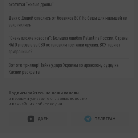
охотятся "живые дроны"
Даня с Дашей спаслись от боевиков ВСУ. Но беды для малышей не
закончились
"Очень плохие новости": Большая ошибка Palantir в России. Страны
НАТО впервые за СВО остановили поставки оружия. ВСУ теряют
приграничье?
Вот это триллер! Тайна удара Украины по иранскому судну на
Каспии раскрыта
Подписывайтесь на наши каналы
и первыми узнавайте о главных новостях
и важнейших событиях дня.
ДЗЕН
ТЕЛЕГРАМ