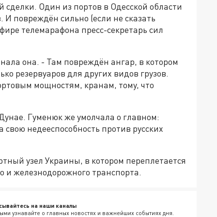
й сделки. Один из портов в Одесской области
 И повреждён сильно (если не сказать
 эфире телемарафона пресс-секретарь сил
.
знала она. - Там повреждён ангар, в котором
ько резервуаров для других видов грузов.
ртовым мощностям, кранам, тому, что
 Дунае. Гуменюк же умолчала о главном:
а свою недееспособность против русских
ртный узел Украины, в котором переплетается
го и железнодорожного транспорта.
сывайтесь на наши каналы
ыми узнавайте о главных новостях и важнейших событиях дня.