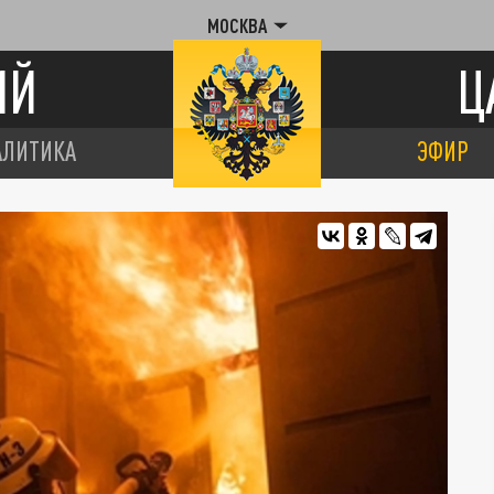
МОСКВА
ИЙ
Ц
АЛИТИКА
ЭФИР