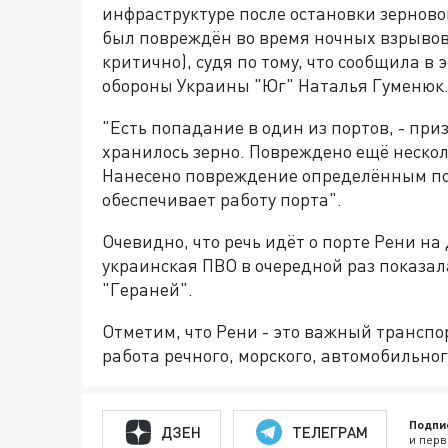
инфраструктуре после остановки зерново
был повреждён во время ночных взрывов.
критично), судя по тому, что сообщила в
обороны Украины "Юг" Наталья Гуменюк
"Есть попадание в один из портов, - при
хранилось зерно. Повреждено ещё нескол
Нанесено повреждение определённым по
обеспечивает работу порта".
Очевидно, что речь идёт о порте Рени на
украинская ПВО в очередной раз показал
"Гераней".
Отметим, что Рени - это важный транспо
работа речного, морского, автомобильно
Подпи
ДЗЕН
ТЕЛЕГРАМ
и перв