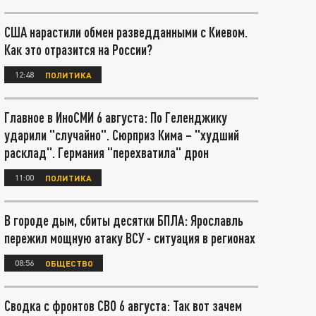
США нарастили обмен разведданными с Киевом.
Как это отразится на России?
12:48
ПОЛИТИКА
Главное в ИноСМИ 6 августа: По Геленджику
ударили "случайно". Сюрприз Кима – "худший
расклад". Германия "перехватила" дрон
11:00
ПОЛИТИКА
В городе дым, сбиты десятки БПЛА: Ярославль
пережил мощную атаку ВСУ - ситуация в регионах
08:56
ОБЩЕСТВО
Сводка с фронтов СВО 6 августа: Так вот зачем