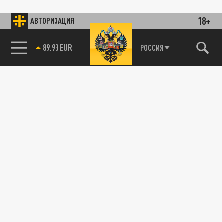
18+
АВТОРИЗАЦИЯ
89.93 EUR
РОССИЯ
115093, г. Москва, переулок Партийный,
д.1, к.57, стр.3, эт.1, пом.I, ком.45