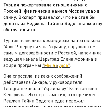
Турция пожертвовала отношениями с
Россией, фактически нанеся Москве удар в
спину. Эксперт признался, что не стал бы
делать из Реджепа Тайипа Эрдогана жертву
обстоятельств.
Турция позволила командирам нацбатальона
"Азов"* вернуться на Украину, нарушив тем
самым договорённости с Россией, напомнила
ведущая канала Царьград Елена Афонина в
эфире программы
"Мы в курсе"
.
Она спросила, из каких соображений
действовала Анкара, у руководителя
Telegram-канала "Украина.ру" Константина
Кеворкяна. Эксперт заметил, что президент
Реджеп Тайип Эрдоган едва пережил
недавние выборы, и вскоре предстоят другие,