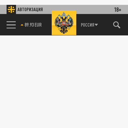
18+
АВТОРИЗАЦИЯ
85.64 BRENT
РОССИЯ
115093, г. Москва, переулок Партийный,
д.1, к.57, стр.3, эт.1, пом.I, ком.45
Тел.:
+7 (495) 374-77-73