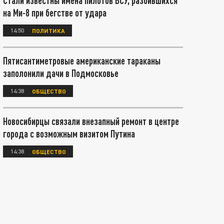
Стали известны имена пилотов ВСУ, разбившихся
на Ми-8 при бегстве от удара
14:50
ПОЛИТИКА
Пятисантиметровые американские тараканы
заполонили дачи в Подмосковье
14:38
ОБЩЕСТВО
Новосибирцы связали внезапный ремонт в центре
города с возможным визитом Путина
14:38
ОБЩЕСТВО