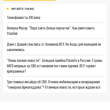
ЧИТАЙТЕ ТАКЖЕ:
Технофашисты XXI века
Оплеуха Маску. "Пора снять белые перчатки": Как уничтожить
Starlink
Даня с Дашей спаслись от боевиков ВСУ. Но беды для малышей не
закончились
"Очень плохие новости": Большая ошибка Palantir в России. Страны
НАТО впервые за СВО остановили поставки оружия. ВСУ теряют
приграничье?
Три главных инсайда об СВО. Отмена мобилизации и возвращение
"генерала Армагеддона"? Отличные новости, которые ждали все