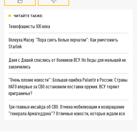
ЧИТАЙТЕ ТАКЖЕ:
Технофашисты XXI века
Оплеуха Маску. "Пора снять белые перчатки": Как уничтожить
Starlink
Даня с Дашей спаслись от боевиков ВСУ. Но беды для малышей не
закончились
"Очень плохие новости": Большая ошибка Palantir в России. Страны
НАТО впервые за СВО остановили поставки оружия. ВСУ теряют
приграничье?
Три главных инсайда об СВО. Отмена мобилизации и возвращение
"генерала Армагеддона"? Отличные новости, которые ждали все