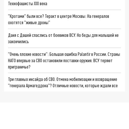
Технофашисты XXI века
"Кротами" были все? Теракт в центре Москвы: На генералов
охотятся "живые дроны"
Даня с Дашей спаслись от боевиков ВСУ. Но беды для малышей не
закончились
"Очень плохие новости": Большая ошибка Palantir в России. Страны
НАТО впервые за СВО остановили поставки оружия. ВСУ теряют
приграничье?
Три главных инсайда об СВО. Отмена мобилизации и возвращение
"генерала Армагеддона"? Отличные новости, которые ждали все