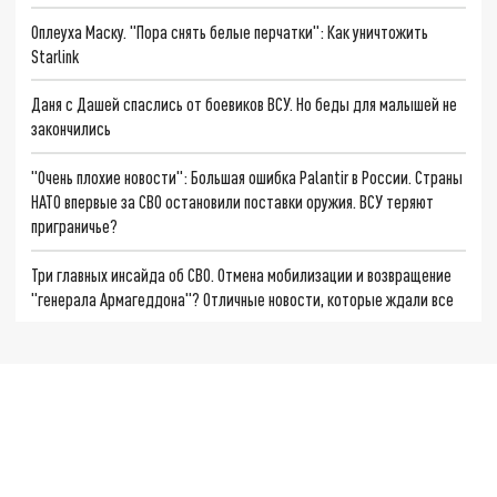
Оплеуха Маску. "Пора снять белые перчатки": Как уничтожить
Starlink
Даня с Дашей спаслись от боевиков ВСУ. Но беды для малышей не
закончились
"Очень плохие новости": Большая ошибка Palantir в России. Страны
НАТО впервые за СВО остановили поставки оружия. ВСУ теряют
приграничье?
Три главных инсайда об СВО. Отмена мобилизации и возвращение
"генерала Армагеддона"? Отличные новости, которые ждали все