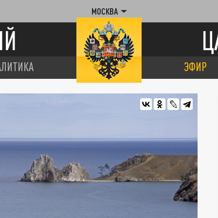
МОСКВА
ИЙ
Ц
АЛИТИКА
ЭФИР