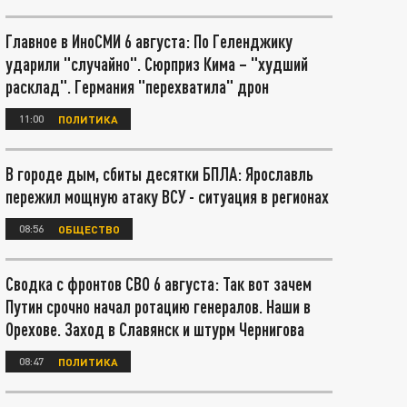
Главное в ИноСМИ 6 августа: По Геленджику
ударили "случайно". Сюрприз Кима – "худший
расклад". Германия "перехватила" дрон
11:00
ПОЛИТИКА
В городе дым, сбиты десятки БПЛА: Ярославль
пережил мощную атаку ВСУ - ситуация в регионах
08:56
ОБЩЕСТВО
Сводка с фронтов СВО 6 августа: Так вот зачем
Путин срочно начал ротацию генералов. Наши в
Орехове. Заход в Славянск и штурм Чернигова
08:47
ПОЛИТИКА