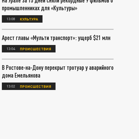
На Урале за 15 дней сняли рекордные 9 фильмов о
промышленниках для «Культуры»
13:08
КУЛЬТУРА
Арест главы «Мульти транспорт»: ущерб $21 млн
13:04
ПРОИСШЕСТВИЯ
В Ростове-на-Дону перекрыт тротуар у аварийного
дома Емельянова
13:02
ПРОИСШЕСТВИЯ