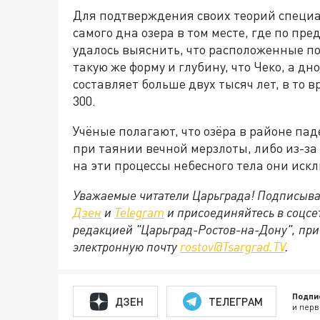
Для подтверждения своих теорий специа
самого дна озера в том месте, где по п
удалось выяснить, что расположенные п
такую же форму и глубину, что Чеко, а дн
составляет больше двух тысяч лет, в то в
300.
Учёные полагают, что озёра в районе па
при таянии вечной мерзлоты, либо из-з
на эти процессы небесного тела они иск
Уважаемые читатели Царьграда! Подписыва
Дзен
и
Telegram
и присоединяйтесь в соцс
редакцией "Царьград-Ростов-на-Дону", при
электронную почту
rostov@Tsargrad.ТV
.
Подпи
ДЗЕН
ТЕЛЕГРАМ
и перв