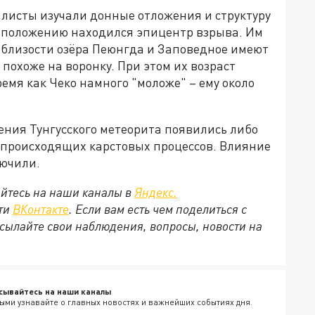
листы изучали донные отложения и структуру
редположению находился эпицентр взрыва. Им
облизости озёра Пеюнгда и Заповедное имеют
о похоже на воронку. При этом их возраст
ремя как Чеко намного "моложе" – ему около
дения Тунгусского метеорита появились либо
а происходящих карстовых процессов. Влияние
лючили.
йтесь на наши каналы в
Яндекс.
ети
ВКонтакте
. Если вам есть чем поделиться с
сылайте свои наблюдения, вопросы, новости на
сывайтесь на наши каналы
ыми узнавайте о главных новостях и важнейших событиях дня.