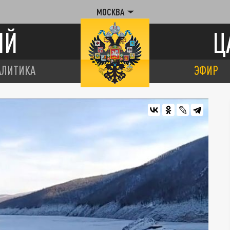
МОСКВА
ИЙ
Ц
АЛИТИКА
ЭФИР