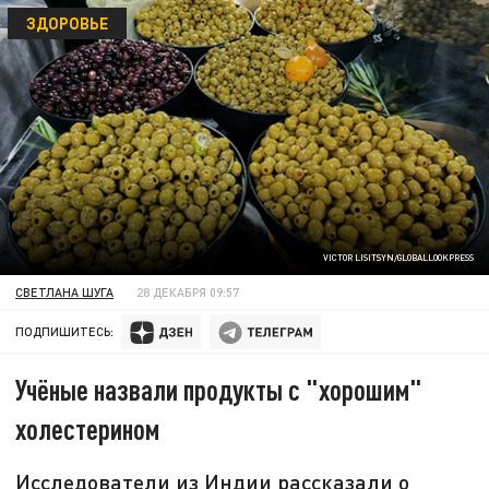
ЗДОРОВЬЕ
VICTOR LISITSYN/GLOBALLOOKPRESS
СВЕТЛАНА ШУГА
28 ДЕКАБРЯ 09:57
ПОДПИШИТЕСЬ:
Учёные назвали продукты с "хорошим"
холестерином
Исследователи из Индии рассказали о