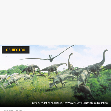
ОБЩЕСТВО
ФОТО: SUPPLIED BY FILMSTILLS.NET/WWW.FILMSTILLS.NET/GLOBALLOOKPRESS
08 НОЯБРЯ 09:48