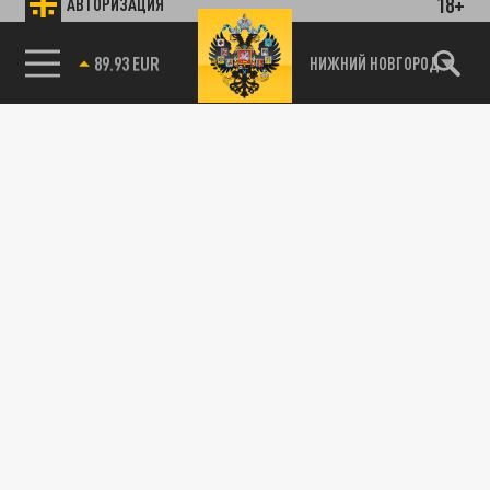
18+
АВТОРИЗАЦИЯ
85.64 BRENT
НИЖНИЙ НОВГОРОД
115093, г. Москва, переулок Партийный,
д.1, к.57, стр.3, эт.1, пом.I, ком.45
Тел.:
+7 (495) 374-77-73
info@tsargrad.tv