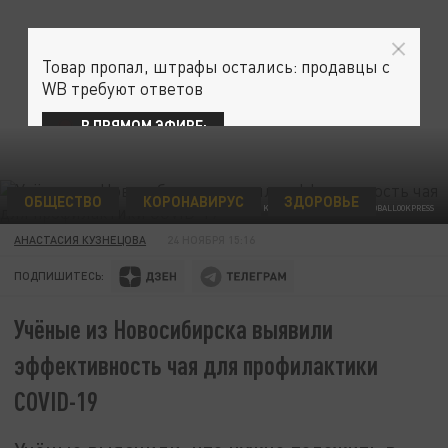
Товар пропал, штрафы остались: продавцы с
WB требуют ответов
В ПРЯМОМ ЭФИРЕ:
ОБЩЕСТВО
КОРОНАВИРУС
ЗДОРОВЬЕ
KOMSOMOLSKAYA PRAVDA/GLOBALLOOKPRESS
АНАСТАСИЯ КУЗНЕЦОВА
24 НОЯБРЯ 15:16
ПОДПИШИТЕСЬ:
Учёные из Новосибирска выявили
эффективность чая для профилактики
COVID-19