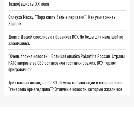
Технофашисты XXI века
Оплеуха Маску. "Пора снять белые перчатки": Как уничтожить
Starlink
Даня с Дашей спаслись от боевиков ВСУ. Но беды для малышей не
закончились
"Очень плохие новости": Большая ошибка Palantir в России. Страны
НАТО впервые за СВО остановили поставки оружия. ВСУ теряют
приграничье?
Три главных инсайда об СВО. Отмена мобилизации и возвращение
"генерала Армагеддона"? Отличные новости, которые ждали все