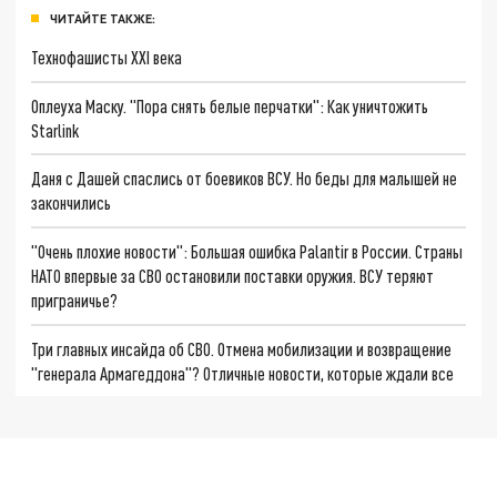
ЧИТАЙТЕ ТАКЖЕ:
Технофашисты XXI века
Оплеуха Маску. "Пора снять белые перчатки": Как уничтожить
Starlink
Даня с Дашей спаслись от боевиков ВСУ. Но беды для малышей не
закончились
"Очень плохие новости": Большая ошибка Palantir в России. Страны
НАТО впервые за СВО остановили поставки оружия. ВСУ теряют
приграничье?
Три главных инсайда об СВО. Отмена мобилизации и возвращение
"генерала Армагеддона"? Отличные новости, которые ждали все