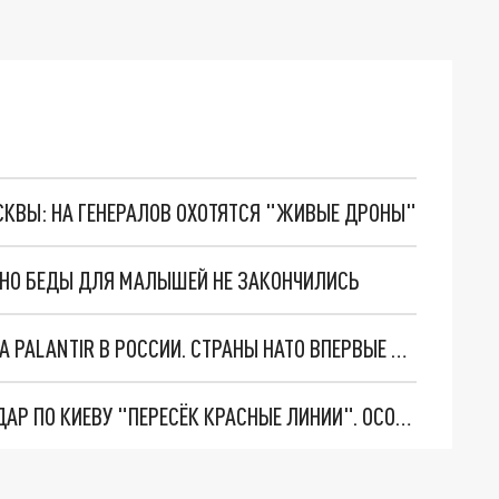
ОСКВЫ: НА ГЕНЕРАЛОВ ОХОТЯТСЯ "ЖИВЫЕ ДРОНЫ"
. НО БЕДЫ ДЛЯ МАЛЫШЕЙ НЕ ЗАКОНЧИЛИСЬ
"ОЧЕНЬ ПЛОХИЕ НОВОСТИ": БОЛЬШАЯ ОШИБКА PALANTIR В РОССИИ. СТРАНЫ НАТО ВПЕРВЫЕ ЗА СВО ОСТАНОВИЛИ ПОСТАВКИ ОРУЖИЯ. ВСУ ТЕРЯЮТ ПРИГРАНИЧЬЕ?
"ТЕРПЕНИЕ ПУТИНА ЛОПНУЛО". РЕКОРДНЫЙ УДАР ПО КИЕВУ "ПЕРЕСЁК КРАСНЫЕ ЛИНИИ". ОСОБЫЕ СПЕЦЫ КНДР НА ЛБС? ТАЙНЫЕ ПЕРЕГОВОРЫ ЕВРОПЫ И МОСКВЫ