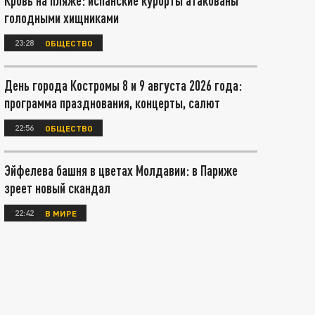
Кровь на пляже: испанские курорты атакованы
голодными хищниками
23:28
ОБЩЕСТВО
День города Костромы 8 и 9 августа 2026 года:
программа празднования, концерты, салют
22:56
ОБЩЕСТВО
Эйфелева башня в цветах Молдавии: в Париже
зреет новый скандал
22:42
В МИРЕ