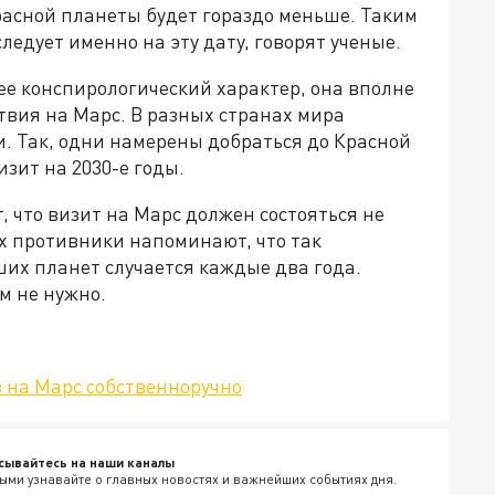
расной планеты будет гораздо меньше. Таким
едует именно на эту дату, говорят ученые.
рее конспирологический характер, она вполне
твия на Марс. В разных странах мира
. Так, одни намерены добраться до Красной
изит на 2030-е годы.
, что визит на Марс должен состояться не
Их противники напоминают, что так
их планет случается каждые два года.
м не нужно.
 на Марс собственноручно
сывайтесь на наши каналы
ыми узнавайте о главных новостях и важнейших событиях дня.