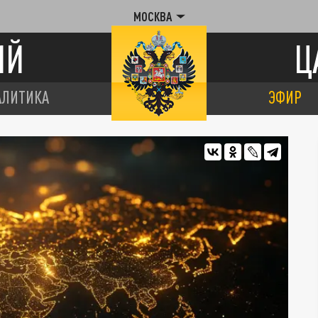
МОСКВА
ИЙ
Ц
АЛИТИКА
ЭФИР