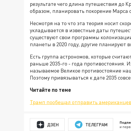
результате чего длина путешествия до К
образом, планировать покорение Марса сл
Несмотря на то что эта теория носит ско
укладывается в известные даты путешес
существуют свои программы колонизации
планеты в 2020 году, другие планируют в
Есть группа астрономов, которые считают
раньше 2035-го - года противостояния. 
называемое Великое противостояние наш
Поэтому привязываться к дате 2035 совсе
Читайте по теме
Трамп пообещал отправить американцев
Подпи
ДЗЕН
ТЕЛЕГРАМ
и перв