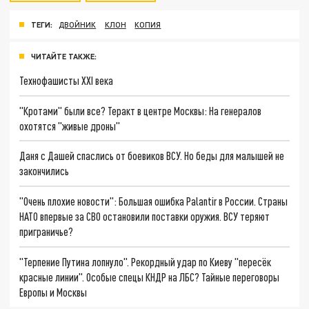
ТЕГИ:
ДВОЙНИК
КЛОН
КОПИЯ
ЧИТАЙТЕ ТАКЖЕ:
Технофашисты XXI века
"Кротами" были все? Теракт в центре Москвы: На генералов
охотятся "живые дроны"
Даня с Дашей спаслись от боевиков ВСУ. Но беды для малышей не
закончились
"Очень плохие новости": Большая ошибка Palantir в России. Страны
НАТО впервые за СВО остановили поставки оружия. ВСУ теряют
приграничье?
"Терпение Путина лопнуло". Рекордный удар по Киеву "пересёк
красные линии". Особые спецы КНДР на ЛБС? Тайные переговоры
Европы и Москвы