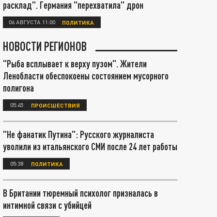
расклад". Германия "перехватила" дрон
06 АВГУСТА 11:00
ПОЛИТИКА
НОВОСТИ РЕГИОНОВ
"Рыба всплывает к верху пузом". Жители
Ленобласти обеспокоены состоянием мусорного
полигона
05:45
ПРОИСШЕСТВИЯ
"Не фанатик Путина": Русского журналиста
уволили из итальянского СМИ после 24 лет работы
05:38
ПОЛИТИКА
В Британии тюремный психолог призналась в
интимной связи с убийцей