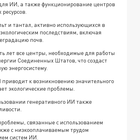
для ИИ, а также функционирование центров
 ресурсов.
льт и тантал, активно использующихся в
 экологическим последствиям, включая
деградацию почв.
ять лет все центры, необходимые для работы
нергии Соединенных Штатов, что создаст
ую энергосистему.
И приводит к возникновению значительного
ает экологические проблемы.
льзовании генеративного ИИ также
ливости.
проблемы, связанные с использованием
также с низкооплачиваемым трудом
ием систем ИИ.