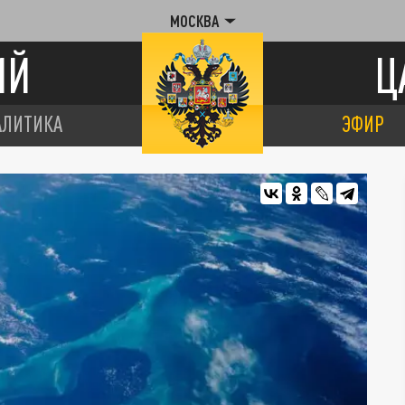
МОСКВА
ИЙ
Ц
АЛИТИКА
ЭФИР