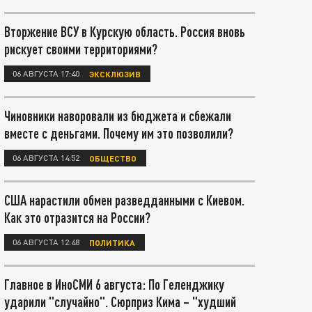
Вторжение ВСУ в Курскую область. Россия вновь
рискует своими территориями?
06 АВГУСТА 17:40
ЭКСКЛЮЗИВ
Чиновники наворовали из бюджета и сбежали
вместе с деньгами. Почему им это позволили?
06 АВГУСТА 14:52
ОБЩЕСТВО
США нарастили обмен разведданными с Киевом.
Как это отразится на России?
06 АВГУСТА 12:48
ПОЛИТИКА
Главное в ИноСМИ 6 августа: По Геленджику
ударили "случайно". Сюрприз Кима – "худший