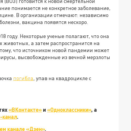
 (ВОЗ) готовится к новой смертельной
ание понимается не конкретное заболевание,
дицине. В организации отмечают: независимо
 болезни, вакцина появятся нескоро.
18 году. Некоторые ученые полагают, что она
х животных, а затем распространится на
 тому, что источником новой пандемии может
-вирусы, высвобожденные из вечной мерзлоты
вочка
погибла
, упав на квадроцикле с
етях
«ВКонтакте»
и
«Одноклассники»
, а
-канал
.
ем канале «Дзен»
.