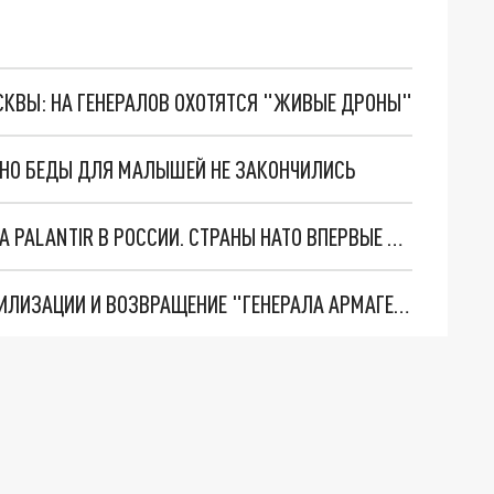
ОСКВЫ: НА ГЕНЕРАЛОВ ОХОТЯТСЯ "ЖИВЫЕ ДРОНЫ"
. НО БЕДЫ ДЛЯ МАЛЫШЕЙ НЕ ЗАКОНЧИЛИСЬ
"ОЧЕНЬ ПЛОХИЕ НОВОСТИ": БОЛЬШАЯ ОШИБКА PALANTIR В РОССИИ. СТРАНЫ НАТО ВПЕРВЫЕ ЗА СВО ОСТАНОВИЛИ ПОСТАВКИ ОРУЖИЯ. ВСУ ТЕРЯЮТ ПРИГРАНИЧЬЕ?
ТРИ ГЛАВНЫХ ИНСАЙДА ОБ СВО. ОТМЕНА МОБИЛИЗАЦИИ И ВОЗВРАЩЕНИЕ "ГЕНЕРАЛА АРМАГЕДДОНА"? ОТЛИЧНЫЕ НОВОСТИ, КОТОРЫЕ ЖДАЛИ ВСЕ