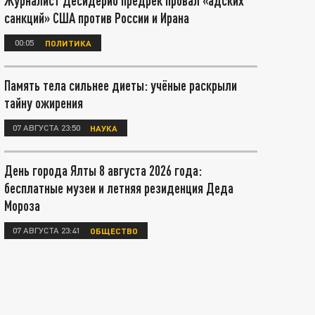
Журналист Десидерио предрёк провал «адских
санкций» США против России и Ирана
00:05
ПОЛИТИКА
Память тела сильнее диеты: учёные раскрыли
тайну ожирения
07 АВГУСТА 23:50
НАУКА
День города Ялты 8 августа 2026 года:
бесплатные музеи и летняя резиденция Деда
Мороза
07 АВГУСТА 23:41
ОБЩЕСТВО