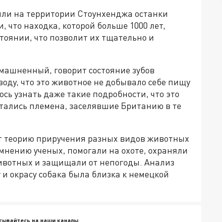
или на территории Стоунхенджа останки
 что находка, которой больше 1000 лет,
тоянии, что позволит их тщательно и
домашненный, говорит состояние зубов
воду, что это животное не добывало себе пищу
ось узнать даже такие подробности, что это
итались племена, заселявшие Британию в те
т теорию приручения разных видов животных
мнению ученых, помогали на охоте, охраняли
животных и защищали от непогоды. Анализ
у и окрасу собака была близка к немецкой
сывайтесь на наши каналы