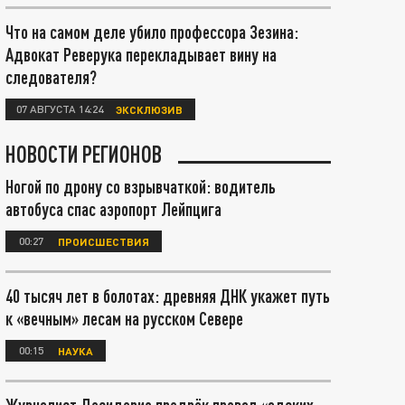
Что на самом деле убило профессора Зезина:
Адвокат Реверука перекладывает вину на
следователя?
07 АВГУСТА 14:24
ЭКСКЛЮЗИВ
НОВОСТИ РЕГИОНОВ
Ногой по дрону со взрывчаткой: водитель
автобуса спас аэропорт Лейпцига
00:27
ПРОИСШЕСТВИЯ
40 тысяч лет в болотах: древняя ДНК укажет путь
к «вечным» лесам на русском Севере
00:15
НАУКА