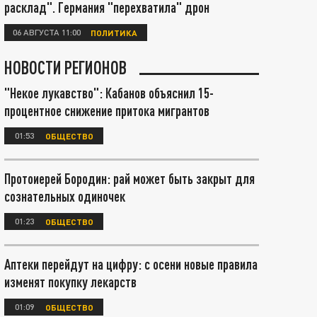
расклад". Германия "перехватила" дрон
06 АВГУСТА 11:00
ПОЛИТИКА
НОВОСТИ РЕГИОНОВ
"Некое лукавство": Кабанов объяснил 15-
процентное снижение притока мигрантов
01:53
ОБЩЕСТВО
Протоиерей Бородин: рай может быть закрыт для
сознательных одиночек
01:23
ОБЩЕСТВО
Аптеки перейдут на цифру: с осени новые правила
изменят покупку лекарств
01:09
ОБЩЕСТВО