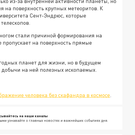
ько из-за внутренней активности планеты, но
я на поверхность крупных метеоритов. К
иверситета Сент-Эндрюс, которые
телескопов.
 многом стали причиной формирования на
е пропускает на поверхность прямые
годных планет для жизни, но в будущем
ь добычи на ней полезных ископаемых.
бражение человека без скафандра в космосе
.
сывайтесь на наши каналы
ыми узнавайте о главных новостях и важнейших событиях дня.