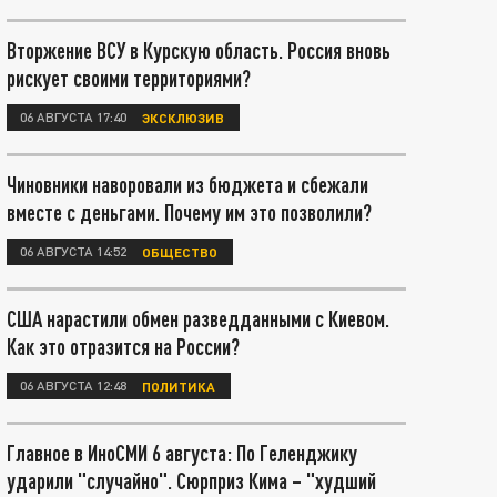
Вторжение ВСУ в Курскую область. Россия вновь
рискует своими территориями?
06 АВГУСТА 17:40
ЭКСКЛЮЗИВ
Чиновники наворовали из бюджета и сбежали
вместе с деньгами. Почему им это позволили?
06 АВГУСТА 14:52
ОБЩЕСТВО
США нарастили обмен разведданными с Киевом.
Как это отразится на России?
06 АВГУСТА 12:48
ПОЛИТИКА
Главное в ИноСМИ 6 августа: По Геленджику
ударили "случайно". Сюрприз Кима – "худший