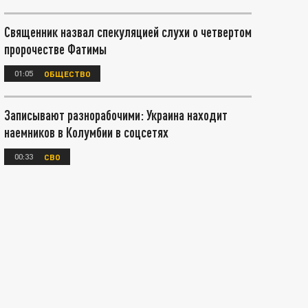
Священник назвал спекуляцией слухи о четвертом
пророчестве Фатимы
01:05
ОБЩЕСТВО
Записывают разнорабочими: Украина находит
наемников в Колумбии в соцсетях
00:33
СВО