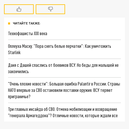
ЧИТАЙТЕ ТАКЖЕ:
Технофашисты XXI века
Оплеуха Маску. "Пора снять белые перчатки": Как уничтожить
Starlink
Даня с Дашей спаслись от боевиков ВСУ. Но беды для малышей не
закончились
"Очень плохие новости": Большая ошибка Palantir в России. Страны
НАТО впервые за СВО остановили поставки оружия. ВСУ теряют
приграничье?
Три главных инсайда об СВО. Отмена мобилизации и возвращение
"генерала Армагеддона"? Отличные новости, которые ждали все