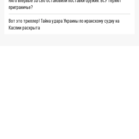
НАТО впервые за СВО остановили поставки оружия. ВСУ теряют
приграничье?
Вот это триллер! Тайна удара Украины по иранскому судну на
Каспии раскрыта