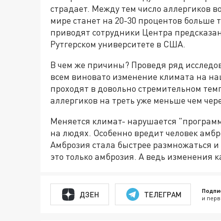
страдает. Между тем число аллергиков во 
мире станет на 20-30 процентов больше
приводят сотрудники Центра предсказа
Рутгерском университете в США.
В чем же причины? Проведя ряд исследо
всем виновато изменение климата на на
проходят в довольно стремительном темп
аллергиков на треть уже меньше чем чере
Меняется климат- нарушается "программ
на людях. Особенно вредит человек амбр
Амброзия стала быстрее размножаться и 
это только амброзия. А ведь изменения к
Подпи
ДЗЕН
ТЕЛЕГРАМ
и перв