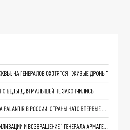
ОСКВЫ: НА ГЕНЕРАЛОВ ОХОТЯТСЯ "ЖИВЫЕ ДРОНЫ"
. НО БЕДЫ ДЛЯ МАЛЫШЕЙ НЕ ЗАКОНЧИЛИСЬ
"ОЧЕНЬ ПЛОХИЕ НОВОСТИ": БОЛЬШАЯ ОШИБКА PALANTIR В РОССИИ. СТРАНЫ НАТО ВПЕРВЫЕ ЗА СВО ОСТАНОВИЛИ ПОСТАВКИ ОРУЖИЯ. ВСУ ТЕРЯЮТ ПРИГРАНИЧЬЕ?
ТРИ ГЛАВНЫХ ИНСАЙДА ОБ СВО. ОТМЕНА МОБИЛИЗАЦИИ И ВОЗВРАЩЕНИЕ "ГЕНЕРАЛА АРМАГЕДДОНА"? ОТЛИЧНЫЕ НОВОСТИ, КОТОРЫЕ ЖДАЛИ ВСЕ