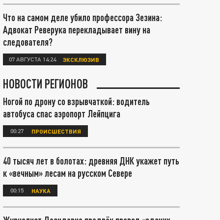
Что на самом деле убило профессора Зезина:
Адвокат Реверука перекладывает вину на
следователя?
07 АВГУСТА 14:24
ЭКСКЛЮЗИВ
НОВОСТИ РЕГИОНОВ
Ногой по дрону со взрывчаткой: водитель
автобуса спас аэропорт Лейпцига
00:27
ПРОИСШЕСТВИЯ
40 тысяч лет в болотах: древняя ДНК укажет путь
к «вечным» лесам на русском Севере
00:15
НАУКА