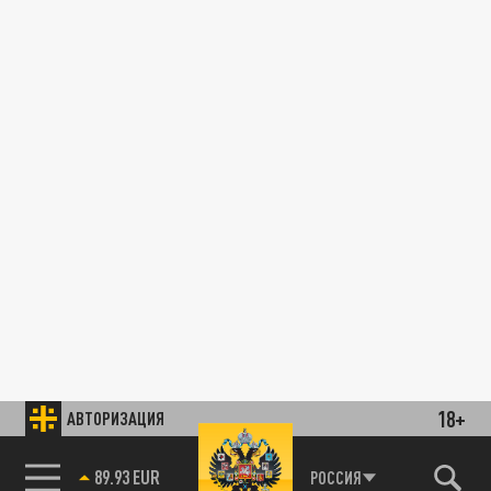
18+
АВТОРИЗАЦИЯ
89.93 EUR
РОССИЯ