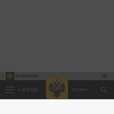
18+
АВТОРИЗАЦИЯ
89.93 EUR
РОССИЯ