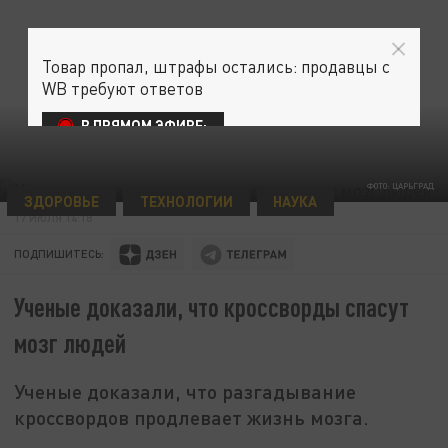
Товар пропал, штрафы остались: продавцы с
WB требуют ответов
В ПРЯМОМ ЭФИРЕ:
ФОТО: ЦАРЬГРАД
ЗДОРОВЬЕ
ТЕХНОЛОГИИ
НАУКА
17 ИЮЛЯ 14:18
ПОДПИШИТЕСЬ:
Ученые доказали, что кроссворды спасут
мозг людей
Ученые доказали, что разгадывание
кроссвордов продлевает жизнь мозга.