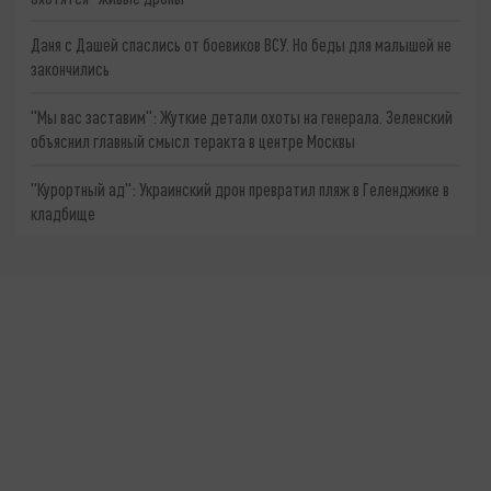
Даня с Дашей спаслись от боевиков ВСУ. Но беды для малышей не
закончились
"Мы вас заставим": Жуткие детали охоты на генерала. Зеленский
объяснил главный смысл теракта в центре Москвы
"Курортный ад": Украинский дрон превратил пляж в Геленджике в
кладбище