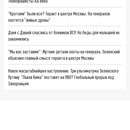
Технофашисты XXI века
"Кротами" были все? Теракт в центре Москвы: На генералов
охотятся "живые дроны"
Даня с Дашей спаслись от боевиков ВСУ. Но беды для малышей не
закончились
"Мы вас заставим": Жуткие детали охоты на генерала. Зеленский
объяснил главный смысл теракта в центре Москвы
Новое масштабнейшее наступление. Три ультиматума Зеленского
Путину. "Львов Кима" поставят на ПВО? Глобальный прорыв под
Запорожьем