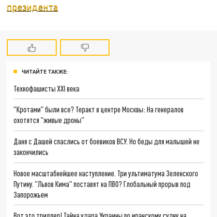
президента
ЧИТАЙТЕ ТАКЖЕ:
Технофашисты XXI века
"Кротами" были все? Теракт в центре Москвы: На генералов
охотятся "живые дроны"
Даня с Дашей спаслись от боевиков ВСУ. Но беды для малышей не
закончились
Новое масштабнейшее наступление. Три ультиматума Зеленского
Путину. "Львов Кима" поставят на ПВО? Глобальный прорыв под
Запорожьем
Вот это триллер! Тайна удара Украины по иранскому судну на