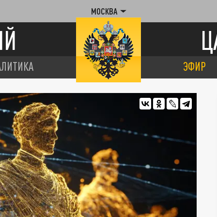
МОСКВА
ИЙ
Ц
АЛИТИКА
ЭФИР