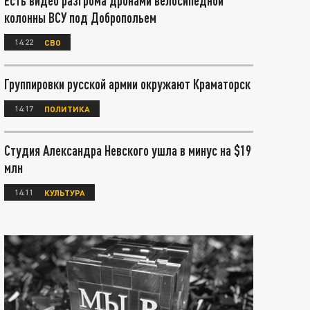
Есть видео разгрома дронами велосипедной
колонны ВСУ под Добропольем
14:22
СВО
Группировки русской армии окружают Краматорск
14:17
ПОЛИТИКА
Студия Александра Невского ушла в минус на $19
млн
14:11
КУЛЬТУРА