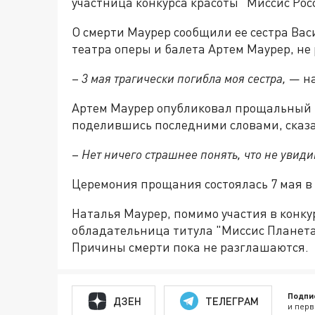
участница конкурса красоты "Миссис Рос
О смерти Маурер сообщили ее сестра Вас
театра оперы и балета Артем Маурер, не
–
3 мая трагически погибла моя сестра,
— на
Артем Маурер опубликовал прощальный п
поделившись последними словами, сказа
–
Нет ничего страшнее понять, что не увид
Церемония прощания состоялась 7 мая в 
Наталья Маурер, помимо участия в конку
обладательница титула "Миссис Планет
Причины смерти пока не разглашаются.
Подпи
ДЗЕН
ТЕЛЕГРАМ
и перв