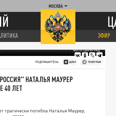
МОСКВА
ИЙ
Ц
АЛИТИКА
ЭФИР
ФОТО: ЦАРЬГРАД
ПОДПИШИТЕСЬ:
РОССИЯ" НАТАЛЬЯ МАУРЕР
Е 40 ЛЕТ
лет трагически погибла Наталья Маурер,