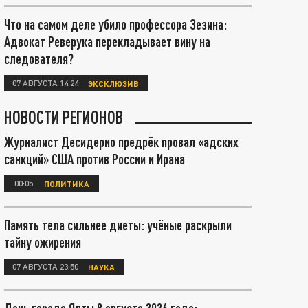
Что на самом деле убило профессора Зезина:
Адвокат Реверука перекладывает вину на
следователя?
07 АВГУСТА 14:24
ЭКСКЛЮЗИВ
НОВОСТИ РЕГИОНОВ
Журналист Десидерио предрёк провал «адских
санкций» США против России и Ирана
00:05
ПОЛИТИКА
Память тела сильнее диеты: учёные раскрыли
тайну ожирения
07 АВГУСТА 23:50
НАУКА