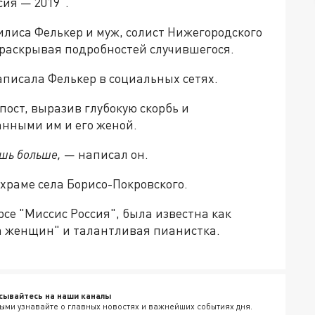
сия — 2019".
илиса Фелькер и муж, солист Нижегородского
 раскрывая подробностей случившегося.
писала Фелькер в социальных сетях.
ост, выразив глубокую скорбь и
нными им и его женой.
ишь больше,
— написал он.
храме села Борисо-Покровского.
рсе "Миссис Россия", была известна как
а женщин" и талантливая пианистка.
сывайтесь на наши каналы
ыми узнавайте о главных новостях и важнейших событиях дня.