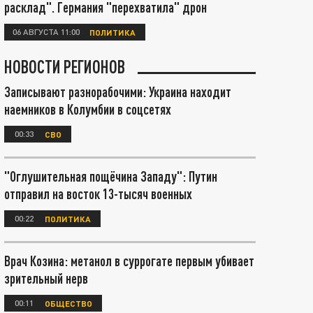
расклад". Германия "перехватила" дрон
06 АВГУСТА 11:00
ПОЛИТИКА
НОВОСТИ РЕГИОНОВ
Записывают разнорабочими: Украина находит
наемников в Колумбии в соцсетях
00:33
СВО
"Оглушительная пощёчина Западу": Путин
отправил на восток 13-тысяч военных
00:22
ПОЛИТИКА
Врач Козина: метанол в суррогате первым убивает
зрительный нерв
00:11
ОБЩЕСТВО