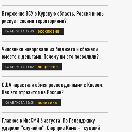
Вторжение ВСУ в Курскую область. Россия вновь
рискует своими территориями?
06 АВГУСТА 17:40
ЭКСКЛЮЗИВ
Чиновники наворовали из бюджета и сбежали
вместе с деньгами. Почему им это позволили?
06 АВГУСТА 14:52
ОБЩЕСТВО
США нарастили обмен разведданными с Киевом.
Как это отразится на России?
06 АВГУСТА 12:48
ПОЛИТИКА
Главное в ИноСМИ 6 августа: По Геленджику
ударили "случайно". Сюрприз Кима – "худший