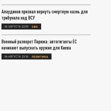
Алаудинов призвал вернуть смертную казнь для
трибунала над ВСУ
06 АВГУСТА 23:59
СВО
Военный разворот Парижа: автогиганты ЕС
начинают выпускать оружие для Киева
06 АВГУСТА 23:36
ПОЛИТИКА