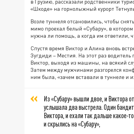
в Грузию, рассказали родственники турис
«Шкоде» на горнолыжный курорт Тетнул
Возле туннеля отсановились, чтобы снять
мимо проехал белый «Субару», в котором
нужна ли помощь, а когда им ответили, чт
Спустя время Виктор и Алина вновь встр
Зугдиди – Местия. На этот раз водитель 
Виктор, выходя из машины, на всякий слу
Затем между мужчинами разгорелся конфл
ним была, «зачем вставали в туннеле и 
Из «Субару» вышли двое, и Виктора о
услышала два выстрела. Один бандит 
Виктора, и ехали так дальше какое-т
и скрылись на «Субару»,