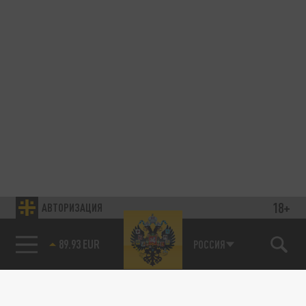
18+
АВТОРИЗАЦИЯ
89.93 EUR
РОССИЯ