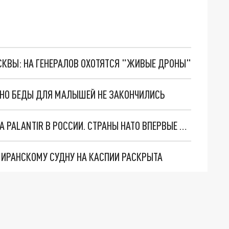
ОСКВЫ: НА ГЕНЕРАЛОВ ОХОТЯТСЯ "ЖИВЫЕ ДРОНЫ"
. НО БЕДЫ ДЛЯ МАЛЫШЕЙ НЕ ЗАКОНЧИЛИСЬ
"ОЧЕНЬ ПЛОХИЕ НОВОСТИ": БОЛЬШАЯ ОШИБКА PALANTIR В РОССИИ. СТРАНЫ НАТО ВПЕРВЫЕ ЗА СВО ОСТАНОВИЛИ ПОСТАВКИ ОРУЖИЯ. ВСУ ТЕРЯЮТ ПРИГРАНИЧЬЕ?
О ИРАНСКОМУ СУДНУ НА КАСПИИ РАСКРЫТА