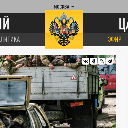
МОСКВА
ИЙ
Ц
АЛИТИКА
ЭФИР