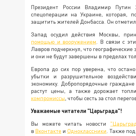
Президент России Владимир Путин 
спецоперации на Украине, которая, п
защитить жителей Донбасса. Он отметил, 
Запад осудил действия Москвы, пр
помощью и вооружением
. В связи с э
Лавров подчеркнул, что географические
и они не будут завершены в пределах то
Европа до сих пор уверена, что остан
убытки и разрушительное воздейств
экономику. Добропорядочные граждане
растут цены, а также дорожает топли
компромиссы
, чтобы сесть за стол пере
Уважаемые читатели "Царьграда"!
Вы можете читать новости
"Царьгра
в
Вконтакте
и
Одноклассники
. Также по