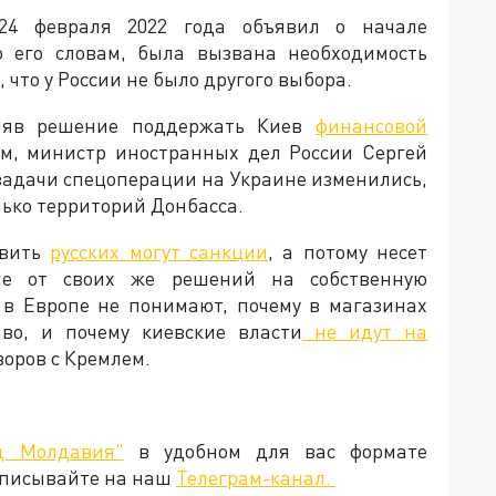
24 февраля 2022 года объявил о начале
о его словам, была вызвана необходимость
что у России не было другого выбора.
иняв решение поддержать Киев
финансовой
тим, министр иностранных дел России Сергей
 задачи спецоперации на Украине изменились,
лько территорий Донбасса.
овить
русских могут санкции
, а потому несет
ие от своих же решений на собственную
 в Европе не понимают, почему в магазинах
во, и почему киевские власти
не идут на
говоров с Кремлем.
д Молдавия"
в удобном для вас формате
дписывайте на наш
Телеграм-канал.