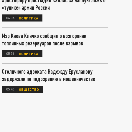
Христофору пристыдил Каллас за наглую ложь о
«тупике» армии России
06:04
ПОЛИТИКА
Мэр Киева Кличко сообщил о возгорании
топливных резервуаров после взрывов
05:51
ПОЛИТИКА
Столичного адвоката Надежду Ерусланову
задержали по подозрению в мошенничестве
05:40
ОБЩЕСТВО