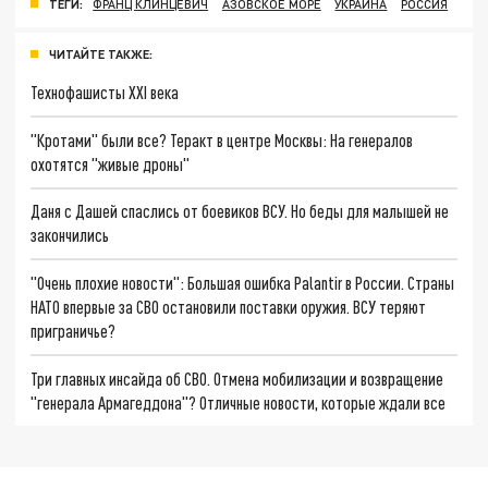
ТЕГИ:
ФРАНЦ КЛИНЦЕВИЧ
АЗОВСКОЕ МОРЕ
УКРАИНА
РОССИЯ
ЧИТАЙТЕ ТАКЖЕ:
Технофашисты XXI века
"Кротами" были все? Теракт в центре Москвы: На генералов
охотятся "живые дроны"
Даня с Дашей спаслись от боевиков ВСУ. Но беды для малышей не
закончились
"Очень плохие новости": Большая ошибка Palantir в России. Страны
НАТО впервые за СВО остановили поставки оружия. ВСУ теряют
приграничье?
Три главных инсайда об СВО. Отмена мобилизации и возвращение
"генерала Армагеддона"? Отличные новости, которые ждали все