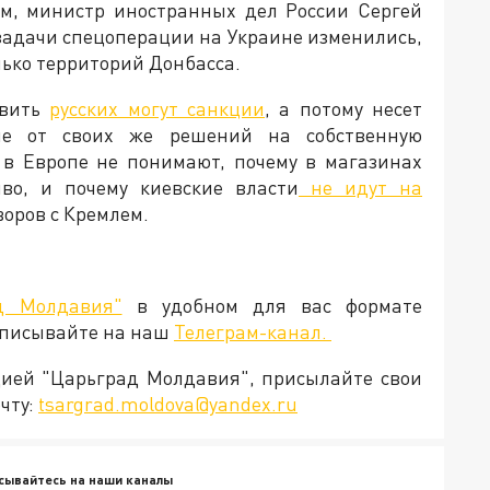
тим, министр иностранных дел России Сергей
 задачи спецоперации на Украине изменились,
лько территорий Донбасса.
овить
русских могут санкции
, а потому несет
ие от своих же решений на собственную
 в Европе не понимают, почему в магазинах
во, и почему киевские власти
не идут на
говоров с Кремлем.
д Молдавия"
в удобном для вас формате
дписывайте на наш
Телеграм-канал.
кцией "Царьград Молдавия", присылайте свои
чту:
tsargrad.moldova@yandex.ru
сывайтесь на наши каналы