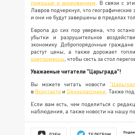
помощью и вооружением
. В связи с э
Лавров подчеркнул, что географические
и они не будут завершены в пределах то
Европа до сих пор уверена, что остан
убытки и разрушительное воздейств
экономику. Добропорядочные граждане
растут цены, а также дорожает топли
компромиссы
, чтобы сесть за стол пере
Уважаемые читатели "Царьграда"!
Вы можете читать новости
"Царьгра
в
Вконтакте
и
Одноклассники
. Также по
Если вам есть, чем поделиться с реда
наблюдения, а также новости на нашу по
Подпи
ДЗЕН
ТЕЛЕГРАМ