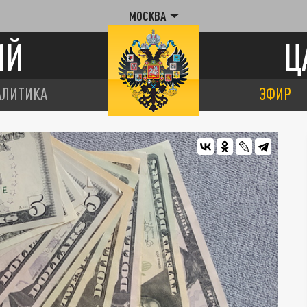
МОСКВА
ИЙ
Ц
АЛИТИКА
ЭФИР