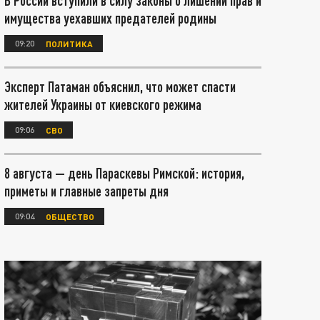
В России вступили в силу законы о лишении прав и
имущества уехавших предателей родины
09:20
ПОЛИТИКА
Эксперт Патаман объяснил, что может спасти
жителей Украины от киевского режима
09:06
СВО
8 августа — день Параскевы Римской: история,
приметы и главные запреты дня
09:04
ОБЩЕСТВО