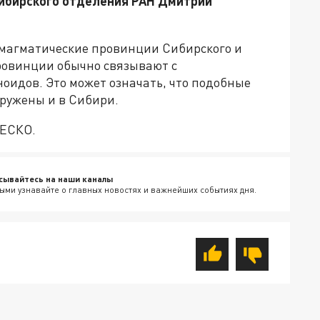
Сибирского отделения РАН Дмитрий
 магматические провинции Сибирского и
ровинции обычно связывают с
оидов. Это может означать, что подобные
ружены и в Сибири.
НЕСКО.
сывайтесь на наши каналы
ыми узнавайте о главных новостях и важнейших событиях дня.