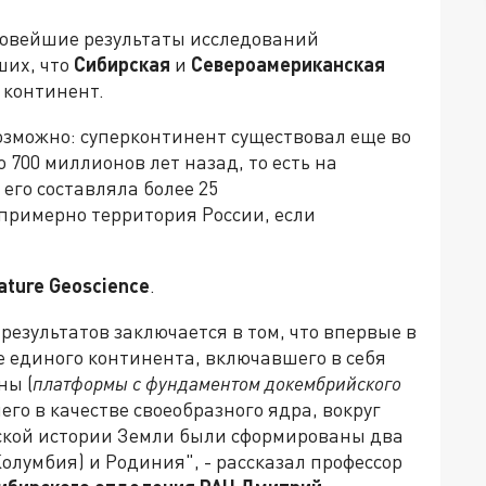
 новейшие результаты исследований
ших, что
Сибирская
и
Североамериканская
 континент.
озможно: суперконтинент существовал еще во
 700 миллионов лет назад, то есть на
его составляла более 25
примерно территория России, если
ature Geoscience
.
езультатов заключается в том, что впервые в
 единого континента, включавшего в себя
ны (
платформы с фундаментом докембрийского
его в качестве своеобразного ядра, вокруг
еской истории Земли были сформированы два
олумбия) и Родиния", - рассказал профессор