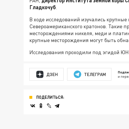
РАН,
директор Института земной коры 
Гладкочуб
.
В ходе исследований изучались крупные
Североамериканского кратонов. Такие п
месторождениями никеля, меди и платин
крупные месторождения могут быть обна
Исследования проходили под эгидой Ю
Подпи
ДЗЕН
ТЕЛЕГРАМ
и перв
ПОДЕЛИТЬСЯ: