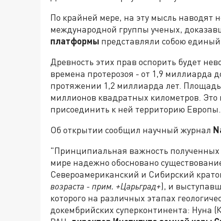
По крайней мере, на эту мысль наводят
международной группы ученых, доказав
платформы
представляли собою единый
Древность этих прав оспорить будет нев
времена протерозоя - от 1,9 миллиарда до
протяжении 1,2 миллиарда лет. Площадь 
миллионов квадратных километров. Это 
присоединить к ней территорию Европы.
Об открытии сообщил научный журнал
N
"Принципиальная важность полученных р
мире надежно обосновано существование
Североамериканский и Сибирский крато
возраста - прим. +Царьград+
), и выступавш
которого на различных этапах геологич
докембрийских суперконтинента: Нуна (К