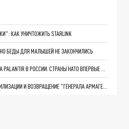
ТКИ": КАК УНИЧТОЖИТЬ STARLINK
. НО БЕДЫ ДЛЯ МАЛЫШЕЙ НЕ ЗАКОНЧИЛИСЬ
"ОЧЕНЬ ПЛОХИЕ НОВОСТИ": БОЛЬШАЯ ОШИБКА PALANTIR В РОССИИ. СТРАНЫ НАТО ВПЕРВЫЕ ЗА СВО ОСТАНОВИЛИ ПОСТАВКИ ОРУЖИЯ. ВСУ ТЕРЯЮТ ПРИГРАНИЧЬЕ?
ТРИ ГЛАВНЫХ ИНСАЙДА ОБ СВО. ОТМЕНА МОБИЛИЗАЦИИ И ВОЗВРАЩЕНИЕ "ГЕНЕРАЛА АРМАГЕДДОНА"? ОТЛИЧНЫЕ НОВОСТИ, КОТОРЫЕ ЖДАЛИ ВСЕ