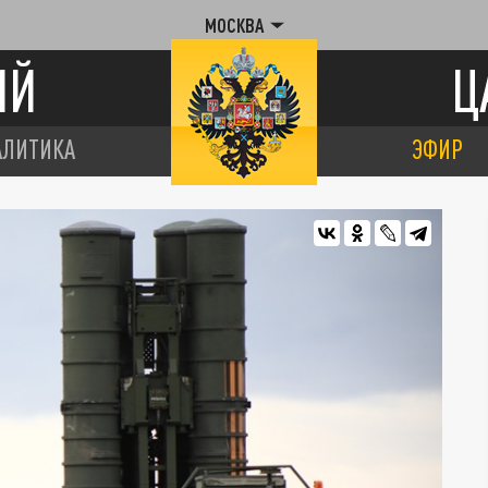
МОСКВА
ИЙ
Ц
АЛИТИКА
ЭФИР