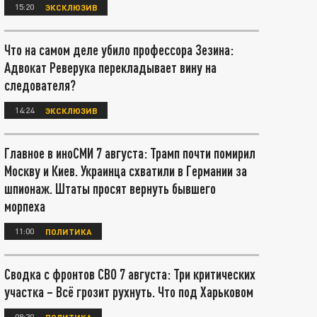
15:20
ЭКСКЛЮЗИВ
Что на самом деле убило профессора Зезина:
Адвокат Реверука перекладывает вину на
следователя?
14:24
ЭКСКЛЮЗИВ
Главное в иноСМИ 7 августа: Трамп почти помирил
Москву и Киев. Украинца схватили в Германии за
шпионаж. Штаты просят вернуть бывшего
морпеха
11:00
ПОЛИТИКА
Сводка с фронтов СВО 7 августа: Три критических
участка – Всё грозит рухнуть. Что под Харьковом
08:30
ПОЛИТИКА