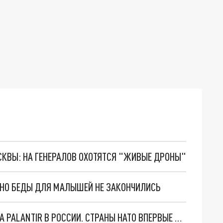
ОСКВЫ: НА ГЕНЕРАЛОВ ОХОТЯТСЯ "ЖИВЫЕ ДРОНЫ"
. НО БЕДЫ ДЛЯ МАЛЫШЕЙ НЕ ЗАКОНЧИЛИСЬ
"ОЧЕНЬ ПЛОХИЕ НОВОСТИ": БОЛЬШАЯ ОШИБКА PALANTIR В РОССИИ. СТРАНЫ НАТО ВПЕРВЫЕ ЗА СВО ОСТАНОВИЛИ ПОСТАВКИ ОРУЖИЯ. ВСУ ТЕРЯЮТ ПРИГРАНИЧЬЕ?