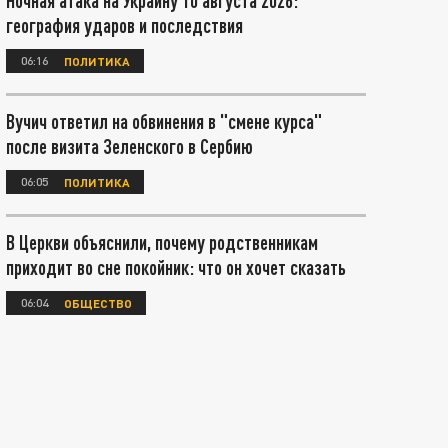
Ночная атака на Украину 10 августа 2026:
география ударов и последствия
06:16
ПОЛИТИКА
Вучич ответил на обвинения в "смене курса"
после визита Зеленского в Сербию
06:05
ПОЛИТИКА
В Церкви объяснили, почему родственникам
приходит во сне покойник: что он хочет сказать
06:04
ОБЩЕСТВО