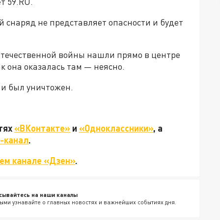
т 59.RU.
 снаряд не представляет опасности и будет
Отечественной войны нашли прямо в центре
к она оказалась там — неясно.
 и был уничтожен.
етях
«ВКонтакте»
и
«Одноклассники»
, а
-канал
.
ем канале «Дзен»
.
сывайтесь на наши каналы
ыми узнавайте о главных новостях и важнейших событиях дня.