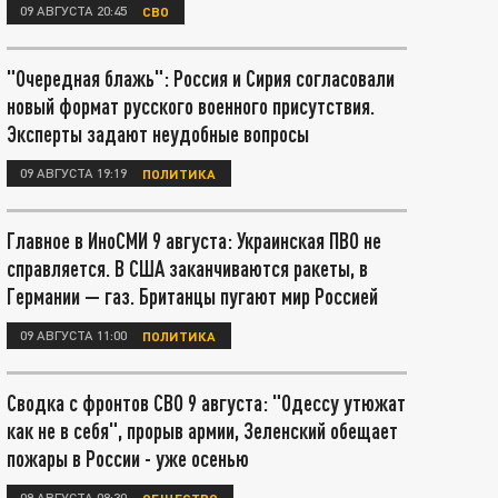
09 АВГУСТА 20:45
СВО
"Очередная блажь": Россия и Сирия согласовали
новый формат русского военного присутствия.
Эксперты задают неудобные вопросы
09 АВГУСТА 19:19
ПОЛИТИКА
Главное в ИноСМИ 9 августа: Украинская ПВО не
справляется. В США заканчиваются ракеты, в
Германии — газ. Британцы пугают мир Россией
09 АВГУСТА 11:00
ПОЛИТИКА
Сводка с фронтов СВО 9 августа: "Одессу утюжат
как не в себя", прорыв армии, Зеленский обещает
пожары в России - уже осенью
09 АВГУСТА 08:30
ОБЩЕСТВО