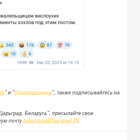
те
" и "
Одноклассники
", также подписывайтесь на
"Царьград. Беларусь", присылайте свои
ную почту
belorussia@Tsargrad.TV
.