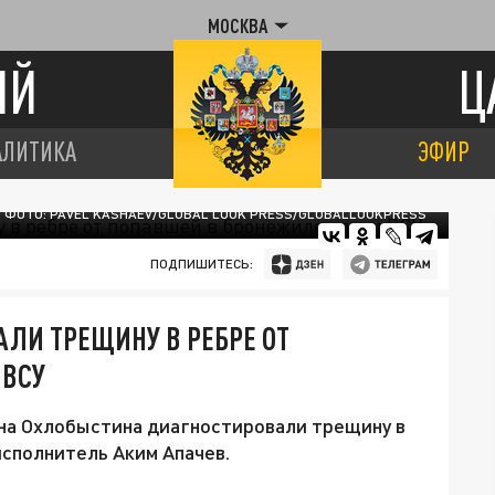
МОСКВА
ИЙ
Ц
АЛИТИКА
ЭФИР
ФОТО: PAVEL KASHAEV/GLOBAL LOOK PRESS/GLOBALLOOKPRESS
ПОДПИШИТЕСЬ:
ЛИ ТРЕЩИНУ В РЕБРЕ ОТ
 ВСУ
ана Охлобыстина диагностировали трещину в
исполнитель Аким Апачев.