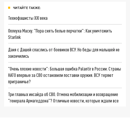
ЧИТАЙТЕ ТАКЖЕ:
Технофашисты XXI века
Оплеуха Маску. "Пора снять белые перчатки": Как уничтожить
Starlink
Даня с Дашей спаслись от боевиков ВСУ. Но беды для малышей не
закончились
"Очень плохие новости": Большая ошибка Palantir в России. Страны
НАТО впервые за СВО остановили поставки оружия. ВСУ теряют
приграничье?
Три главных инсайда об СВО. Отмена мобилизации и возвращение
"генерала Армагеддона"? Отличные новости, которые ждали все