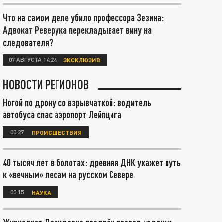
Что на самом деле убило профессора Зезина:
Адвокат Реверука перекладывает вину на
следователя?
07 АВГУСТА 14:24
ЭКСКЛЮЗИВ
НОВОСТИ РЕГИОНОВ
Ногой по дрону со взрывчаткой: водитель
автобуса спас аэропорт Лейпцига
00:27
ПРОИСШЕСТВИЯ
40 тысяч лет в болотах: древняя ДНК укажет путь
к «вечным» лесам на русском Севере
00:15
НАУКА