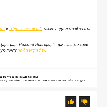
те"
и
"Одноклассники"
, также подписывайтесь на
"Царьград. Нижний Новгород", присылайте свои
ную почту
nn@tsargrad.tv
.
сывайтесь на наши каналы
ыми узнавайте о главных новостях и важнейших событиях дня.