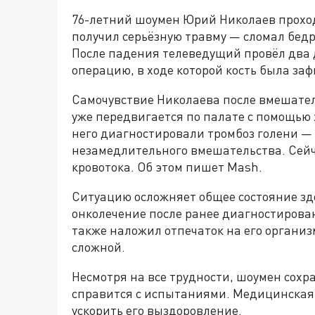
76-летний шоумен Юрий Николаев проход
получил серьёзную травму — сломал бедр
После падения телеведущий провёл два 
операцию, в ходе которой кость была з
Самочувствие Николаева после вмешател
уже передвигается по палате с помощью 
него диагностировали тромбоз голени — 
незамедлительного вмешательства. Сейч
кровотока. Об этом пишет Mash.
Ситуацию осложняет общее состояние з
онколечение после ранее диагностирова
также наложил отпечаток на его организ
сложной.
Несмотря на все трудности, шоумен сохра
справится с испытаниями. Медицинская
ускорить его выздоровление.