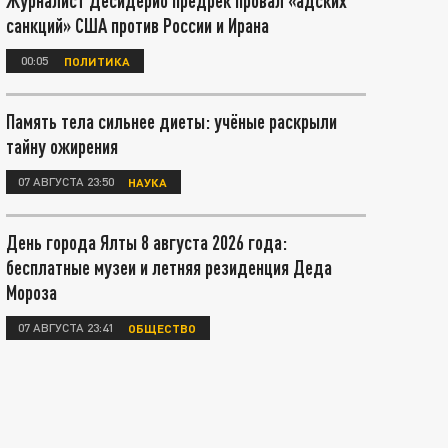
Журналист Десидерио предрёк провал «адских
санкций» США против России и Ирана
00:05
ПОЛИТИКА
Память тела сильнее диеты: учёные раскрыли
тайну ожирения
07 АВГУСТА 23:50
НАУКА
День города Ялты 8 августа 2026 года:
бесплатные музеи и летняя резиденция Деда
Мороза
07 АВГУСТА 23:41
ОБЩЕСТВО