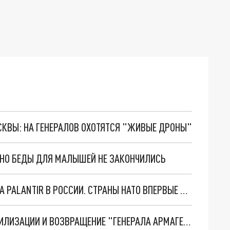
ОСКВЫ: НА ГЕНЕРАЛОВ ОХОТЯТСЯ "ЖИВЫЕ ДРОНЫ"
. НО БЕДЫ ДЛЯ МАЛЫШЕЙ НЕ ЗАКОНЧИЛИСЬ
"ОЧЕНЬ ПЛОХИЕ НОВОСТИ": БОЛЬШАЯ ОШИБКА PALANTIR В РОССИИ. СТРАНЫ НАТО ВПЕРВЫЕ ЗА СВО ОСТАНОВИЛИ ПОСТАВКИ ОРУЖИЯ. ВСУ ТЕРЯЮТ ПРИГРАНИЧЬЕ?
ТРИ ГЛАВНЫХ ИНСАЙДА ОБ СВО. ОТМЕНА МОБИЛИЗАЦИИ И ВОЗВРАЩЕНИЕ "ГЕНЕРАЛА АРМАГЕДДОНА"? ОТЛИЧНЫЕ НОВОСТИ, КОТОРЫЕ ЖДАЛИ ВСЕ