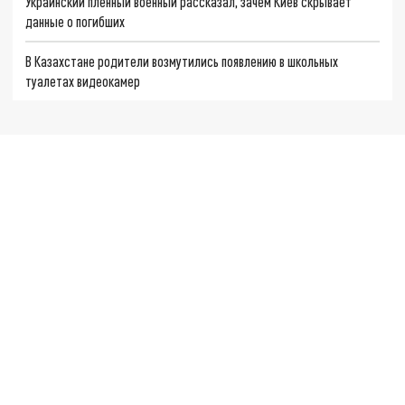
Украинский пленный военный рассказал, зачем Киев скрывает
данные о погибших
В Казахстане родители возмутились появлению в школьных
туалетах видеокамер