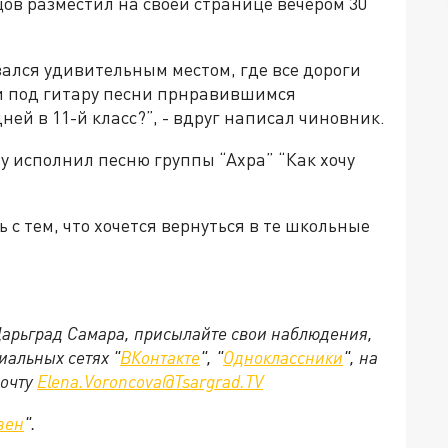
ов разместил на своей странице вечером 30
ался удивительным местом, где все дороги
ли под гитару песни прнравившимся
ней в 11-й класc?”, - вдруг написал чиновник.
у исполнил песню группы “Ахра” “Как хочу
с тем, что хочется вернуться в те школьные
 Царьград Самара, присылайте свои наблюдения,
иальных сетях "
ВКонтакте
", "
Одноклассники
", на
почту
Elena.Voroncova@Tsargrad.TV
зен
".