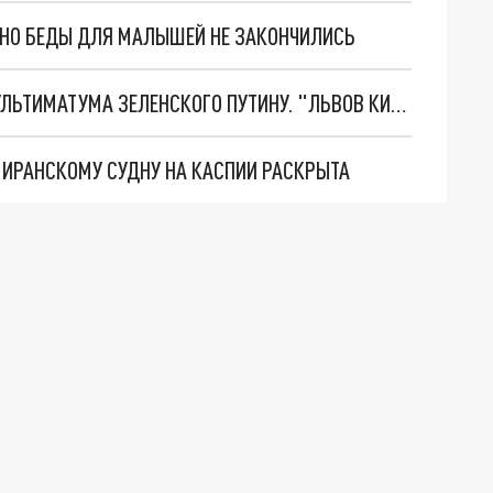
. НО БЕДЫ ДЛЯ МАЛЫШЕЙ НЕ ЗАКОНЧИЛИСЬ
НОВОЕ МАСШТАБНЕЙШЕЕ НАСТУПЛЕНИЕ. ТРИ УЛЬТИМАТУМА ЗЕЛЕНСКОГО ПУТИНУ. "ЛЬВОВ КИМА" ПОСТАВЯТ НА ПВО? ГЛОБАЛЬНЫЙ ПРОРЫВ ПОД ЗАПОРОЖЬЕМ
О ИРАНСКОМУ СУДНУ НА КАСПИИ РАСКРЫТА