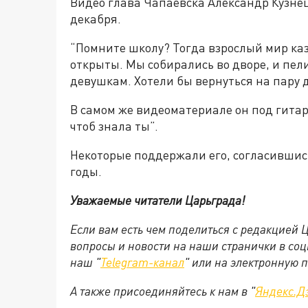
Видео глава Чапаевска Александр Кузнец
декабря.
“Помните школу? Тогда взрослый мир каз
открыты. Мы собирались во дворе, и пе
девушкам. Хотели бы вернуться на пару д
В самом же видеоматериале он под гитар
чтоб знала ты”.
Некоторые поддержали его, согласившись 
годы.
Уважаемые читатели Царьграда!
Если вам есть чем поделиться с редакцией
вопросы и новости на наши странички в соц
наш "
Telegram-канал
" или на электронную 
А также присоединяйтесь к нам в "
Яндекс.Д